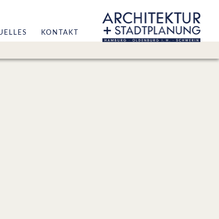
UELLES
KONTAKT
r
hitektur
adtplanung