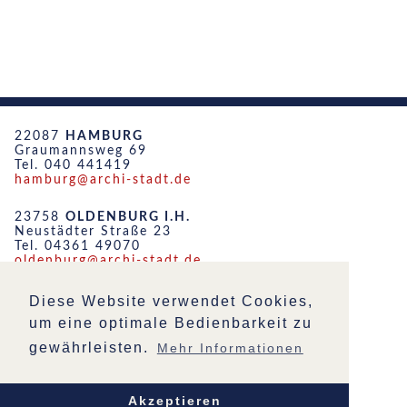
22087
HAMBURG
Graumannsweg 69
Tel. 040 441419
hamburg@archi-stadt.de
23758
OLDENBURG I.H.
Neustädter Straße 23
Tel. 04361 49070
oldenburg@archi-stadt.de
19053
SCHWERIN
Diese Website verwendet Cookies,
Friedensstraße 51
um eine optimale Bedienbarkeit zu
Tel. 0385 555452
schwerin@archi-stadt.de
gewährleisten.
Mehr Informationen
STARTSEITE
IMPRESSUM
Akzeptieren
DATENSCHUTZ