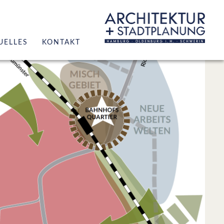
UELLES
KONTAKT
r
hitektur
adtplanung