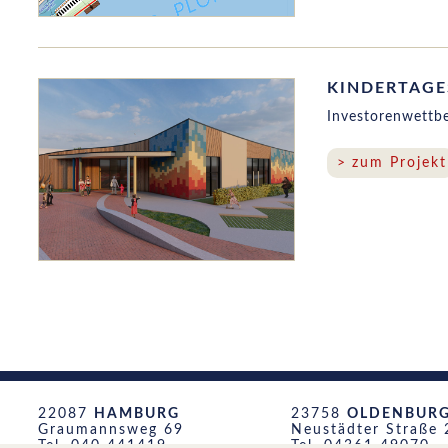
KINDERTAGE
Investorenwettb
zum Projekt
22087
HAMBURG
23758
OLDENBURG 
Graumannsweg 69
Neustädter Straße 
Tel. 040 441419
Tel. 04361 49070