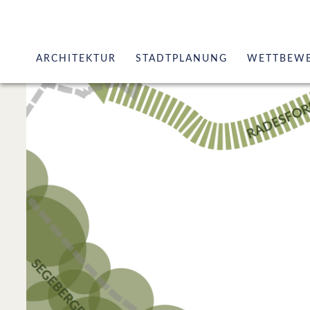
ARCHITEKTUR
STADTPLANUNG
WETTBEW
Kirchen / Historische Bauten
Stadtentwicklung / Stadterneu
Industrie- / Verwaltungsbau
Flächennutzungspläne
Wohnungsbau
Bebauungspläne / sonstige Sat
Kulturbauten
Erneuerbare Energien
Wettbewerbe / Gutachterverfahren
Freiraumplanung
Wettbewerbe