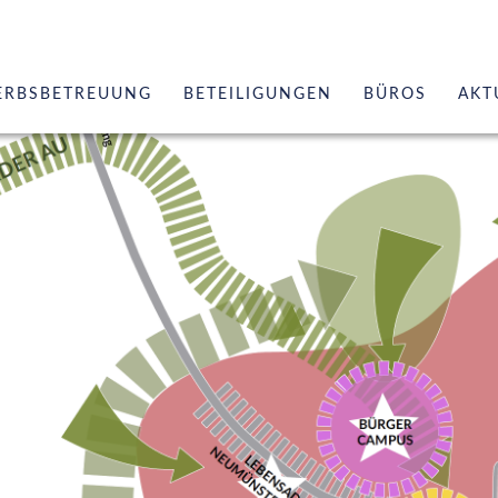
ERBSBETREUUNG
BETEILIGUNGEN
BÜROS
AKT
erung
Geschäftsführe
Leistungen
zungen
Referenzen Arc
Referenzen St
Team
Netzwerk