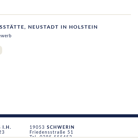
SSTÄTTE, NEUSTADT IN HOLSTEIN
ewerb
I.H.
19053
SCHWERIN
23
Friedensstraße 51
Tel. 0385 555452