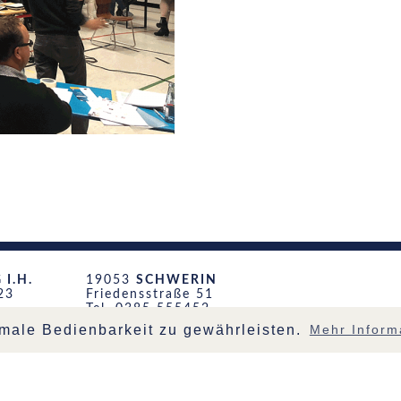
I.H.
19053
SCHWERIN
23
Friedensstraße 51
Tel. 0385 555452
adt.de
schwerin@archi-stadt.de
male Bedienbarkeit zu gewährleisten.
Mehr Inform