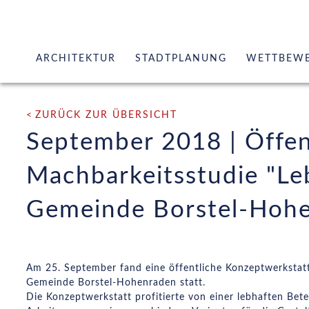
ARCHITEKTUR
STADTPLANUNG
WETTBEW
Kirchen / Historische Bauten
Stadtentwicklung / Stadterneu
ZURÜCK ZUR ÜBERSICHT
Industrie- / Verwaltungsbau
Flächennutzungspläne
September 2018 | Öffen
Wohnungsbau
Bebauungspläne / sonstige Sat
Kulturbauten
Erneuerbare Energien
Machbarkeitsstudie "Le
Wettbewerbe / Gutachterverfahren
Freiraumplanung
Gemeinde Borstel-Hoh
Wettbewerbe
Am 25. September fand eine öffentliche Konzeptwerkstat
Gemeinde Borstel-Hohenraden statt.
Die Konzeptwerkstatt profitierte von einer lebhaften Bet