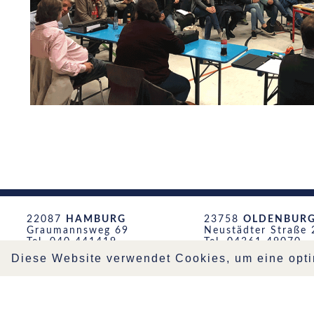
22087
HAMBURG
23758
OLDENBURG 
Graumannsweg 69
Neustädter Straße 
Tel. 040 441419
Tel. 04361 49070
hamburg@archi-stadt.de
oldenburg@archi-st
Diese Website verwendet Cookies, um eine opti