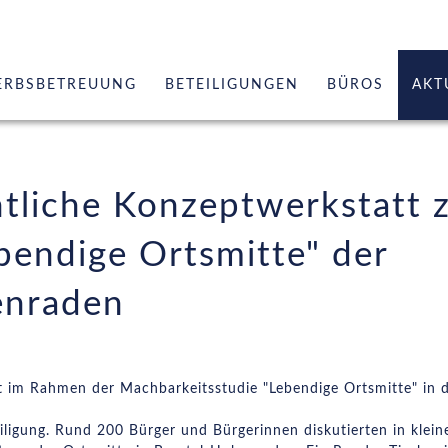
ERBSBETREUUNG
BETEILIGUNGEN
BÜROS
AKT
erung
Geschäftsführe
Leistungen
tliche Konzeptwerkstatt 
zungen
Referenzen Arc
Referenzen St
bendige Ortsmitte" der
Team
enraden
Netzwerk
t im Rahmen der Machbarkeitsstudie "Lebendige Ortsmitte" in 
eiligung. Rund 200 Bürger und Bürgerinnen diskutierten in klein