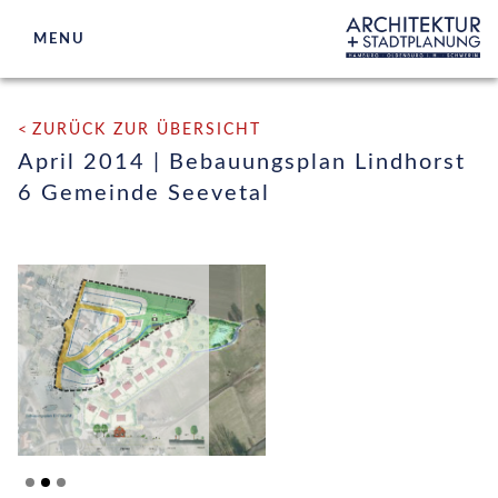
MENU
ARCHITEKTUR
ZURÜCK ZUR ÜBERSICHT
STADTPLANUNG
April 2014 | Bebauungsplan Lindhorst
6 Gemeinde Seevetal
WETTBEWERBSBETREUUNG
BETEILIGUNGEN
BÜROS
AKTUELLES
KONTAKT